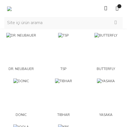
DR. NEUBAUER
TSP
BUTTERFLY
DONIC
TIBHAR
YASAKA