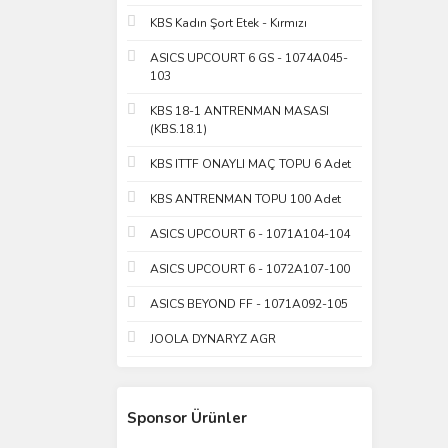
KBS Kadın Şort Etek - Kırmızı
ASICS UPCOURT 6 GS - 1074A045-
103
KBS 18-1 ANTRENMAN MASASI
(KBS.18.1)
KBS ITTF ONAYLI MAÇ TOPU 6 Adet
KBS ANTRENMAN TOPU 100 Adet
ASICS UPCOURT 6 - 1071A104-104
ASICS UPCOURT 6 - 1072A107-100
ASICS BEYOND FF - 1071A092-105
JOOLA DYNARYZ AGR
Sponsor Ürünler