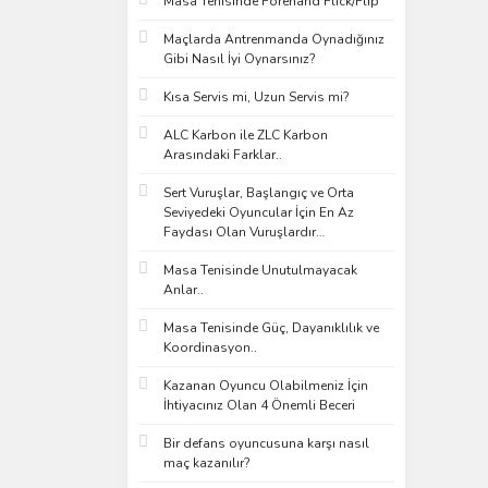
Masa Tenisinde Forehand Flick/Flip
Maçlarda Antrenmanda Oynadığınız
Gibi Nasıl İyi Oynarsınız?
Kısa Servis mi, Uzun Servis mi?
ALC Karbon ile ZLC Karbon
Arasındaki Farklar..
Sert Vuruşlar, Başlangıç ve Orta
Seviyedeki Oyuncular İçin En Az
Faydası Olan Vuruşlardır…
Masa Tenisinde Unutulmayacak
Anlar..
Masa Tenisinde Güç, Dayanıklılık ve
Koordinasyon..
Kazanan Oyuncu Olabilmeniz İçin
İhtiyacınız Olan 4 Önemli Beceri
Bir defans oyuncusuna karşı nasıl
maç kazanılır?