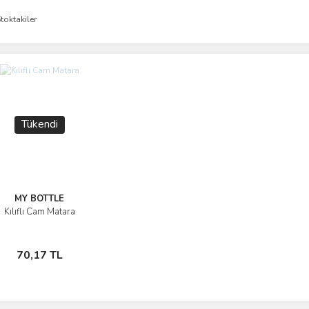
toktakiler
Tükendi
MY BOTTLE
Kılıflı Cam Matara
İncele
Stokta Yok
70,17 TL