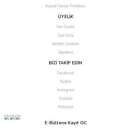
Kişisel Veriler Politikası
ÜYELİK
Yeni Üyelik
Üye Girişi
Şifremi Unuttum
Sepetiniz
BİZİ TAKİP EDİN
Facebook
Twitter
Instagram
Youtube
Pinterest
E-Bültene Kayıt Ol!