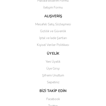
Havale Bildirim Formu
Bu ürüne benzer farklı alternatifler olmalı.
İletişim Formu
ALIŞVERİŞ
Mesafeli Satış Sözleşmesi
Gizlilik ve Güvenlik
Gönder
İptal ve İade Şartları
Kişisel Veriler Politikası
ÜYELİK
Yeni Üyelik
Üye Girişi
Şifremi Unuttum
Sepetiniz
BİZİ TAKİP EDİN
Facebook
Twitter