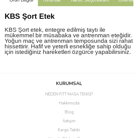
Ürün Bilgisi
Yorumlar
Taksit Seçenekleri
Önerilerin
KBS Şort Etek
KBS Şort etek, entegre edilmiş taytı ile
mükemmel bir müsabaka ve antrenman eteğidir.
Yoğun maç ve antrenman temposunda sizi rahat
hissettirir. Hafif ve yeterli esnekliğe sahip olduğu
için istediğiniz hareketleri özgürce yapabilirsiniz.
Bu ürünün fiyat bilgisi, resim, ürün açıklamalarında ve diğer
konularda yetersiz gördüğünüz noktaları öneri formunu kullanarak
Bu ürüne ilk yorumu siz yapın!
KURUMSAL
tarafımıza iletebilirsiniz.
Görüş ve önerileriniz için teşekkür ederiz.
NEDEN FiTT MASA TENİSİ?
Yorum Yaz
Hakkımızda
Ürün resmi kalitesiz, bozuk veya görüntülenemiyor.
Blog
Ürün açıklamasında eksik bilgiler bulunuyor.
İletişim
Ürün bilgilerinde hatalar bulunuyor.
Kargo Takibi
Ürün fiyatı diğer sitelerden daha pahalı.