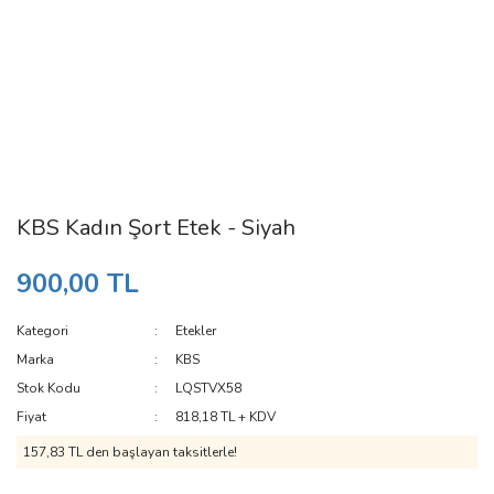
KBS Kadın Şort Etek - Siyah
900,00 TL
Kategori
Etekler
Marka
KBS
Stok Kodu
LQSTVX58
Fiyat
818,18 TL + KDV
157,83 TL den başlayan taksitlerle!