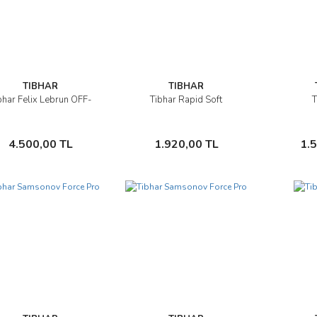
TIBHAR
TIBHAR
bhar Felix Lebrun OFF-
Tibhar Rapid Soft
T
İncele
İncele
Sepete Ekle
Sepete Ekle
4.500,00 TL
1.920,00 TL
1.