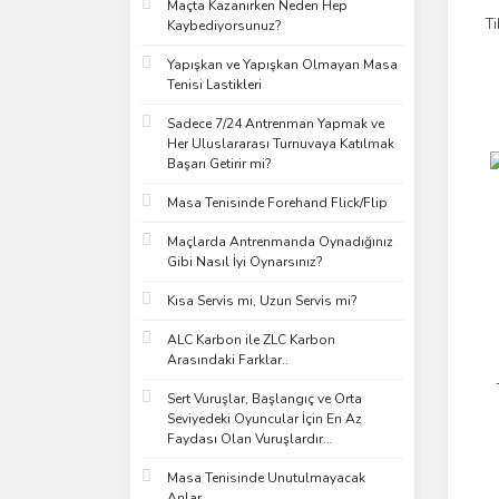
Maçta Kazanırken Neden Hep
T
Kaybediyorsunuz?
Yapışkan ve Yapışkan Olmayan Masa
Tenisi Lastikleri
Sadece 7/24 Antrenman Yapmak ve
Her Uluslararası Turnuvaya Katılmak
Başarı Getirir mi?
Masa Tenisinde Forehand Flick/Flip
Maçlarda Antrenmanda Oynadığınız
Gibi Nasıl İyi Oynarsınız?
Kısa Servis mi, Uzun Servis mi?
ALC Karbon ile ZLC Karbon
Arasındaki Farklar..
Sert Vuruşlar, Başlangıç ve Orta
Seviyedeki Oyuncular İçin En Az
Faydası Olan Vuruşlardır…
Masa Tenisinde Unutulmayacak
Anlar..