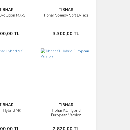
TIBHAR
TIBHAR
Evolution MX-S
Tibhar Speedy Soft D-Tecs
İncele
İncele
Sepete Ekle
Sepete Ekle
300,00 TL
3.300,00 TL
TIBHAR
TIBHAR
ar Hybrid MK
Tibhar K1 Hybrid
İncele
İncele
European Version
Sepete Ekle
Sepete Ekle
200,00 TL
2.820,00 TL