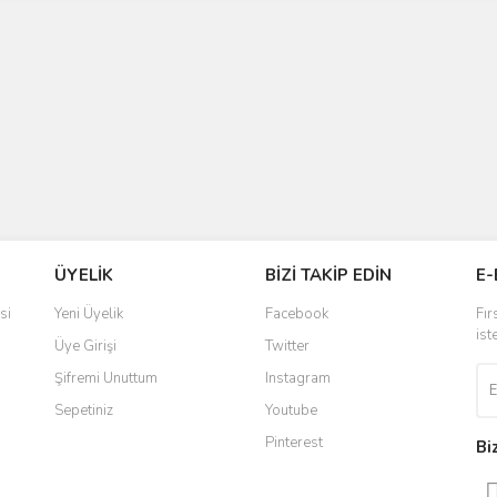
ÜYELİK
BİZİ TAKİP EDİN
E-
si
Yeni Üyelik
Facebook
Fır
ist
Üye Girişi
Twitter
Şifremi Unuttum
Instagram
Sepetiniz
Youtube
Pinterest
Bi