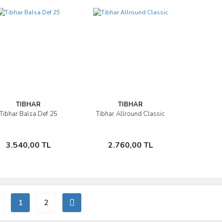
TIBHAR
TIBHAR
Tibhar Balsa Def 25
Tibhar Allround Classic
İncele
İncele
Sepete Ekle
Sepete Ekle
3.540,00 TL
2.760,00 TL
1
2