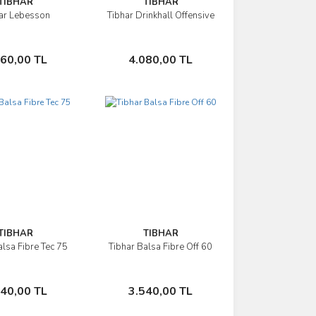
TIBHAR
TIBHAR
ar Lebesson
Tibhar Drinkhall Offensive
İncele
İncele
Sepete Ekle
Sepete Ekle
160,00 TL
4.080,00 TL
TIBHAR
TIBHAR
alsa Fibre Tec 75
Tibhar Balsa Fibre Off 60
İncele
İncele
Sepete Ekle
Sepete Ekle
540,00 TL
3.540,00 TL