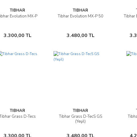
TIBHAR
TIBHAR
ibhar Evolution MX-P
Tibhar Evolution MX-P 50
Tibhar 
İncele
İncele
Sepete Ekle
Sepete Ekle
3.300,00 TL
3.480,00 TL
3.
TIBHAR
TIBHAR
Tibhar Grass D-Tecs
Tibhar Grass D-TecS GS
Tibh
İncele
İncele
(Yeşil)
Sepete Ekle
Sepete Ekle
3.300,00 TL
3.480,00 TL
4.