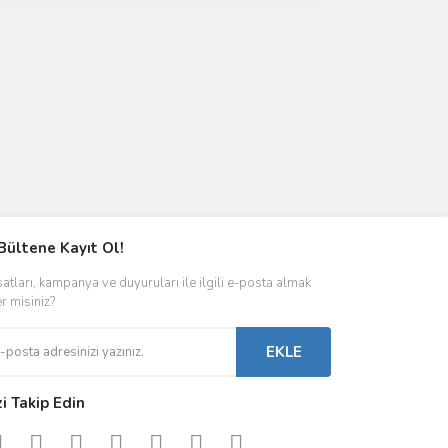
Bültene Kayıt Ol!
satları, kampanya ve duyuruları ile ilgili e-posta almak
er misiniz?
EKLE
zi Takip Edin