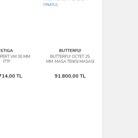
STIGA
BUTTERFLY
XPERT VM 30 MM
BUTTERFLY OCTET 25
İncele
İncele
ITTF
MM. MASA TENİSİ MASASI
(ITTF ONAYLI)
Sepete Ekle
Sepete Ekle
714,00 TL
91.800,00 TL