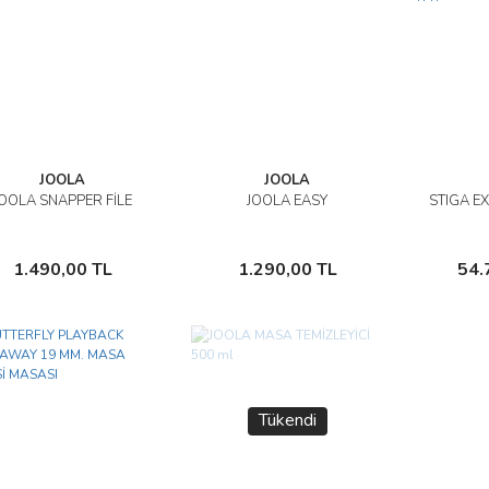
JOOLA
JOOLA
JOOLA SNAPPER FİLE
JOOLA EASY
STIGA E
İncele
İncele
Sepete Ekle
Sepete Ekle
1.490,00 TL
1.290,00 TL
54.
Tükendi