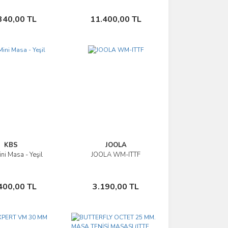
Sepete Ekle
Sepete Ekle
340,00 TL
11.400,00 TL
KBS
JOOLA
ni Masa - Yeşil
JOOLA WM-ITTF
İncele
İncele
Sepete Ekle
Sepete Ekle
400,00 TL
3.190,00 TL