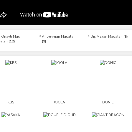
F Onaylı Maç
Antrenman Masaları
Dış Mekan Masaları
(8)
aları
(12)
(9)
KBS
JOOLA
DONIC