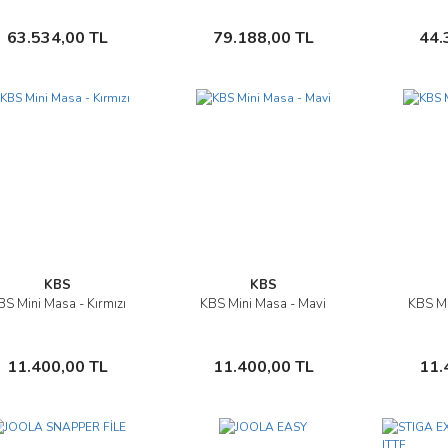
Sepete Ekle
Sepete Ekle
63.534,00 TL
79.188,00 TL
44.
KBS
KBS
BS Mini Masa - Kırmızı
KBS Mini Masa - Mavi
KBS Mi
İncele
İncele
Sepete Ekle
Sepete Ekle
11.400,00 TL
11.400,00 TL
11.