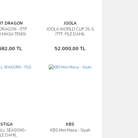
NT DRAGON
JOOLA
DRAGON - ITTF
JOOLA WORLD CUP 25-S
İncele
İncele
I MASA TENİSİ
ITTF, FİLE DAHİL
MASASI
Sepete Ekle
Sepete Ekle
682,00 TL
52.000,00 TL
STIGA
KBS
ALL SEASONS -
KBS Mini Masa - Siyah
İncele
İncele
İLE DAHİL