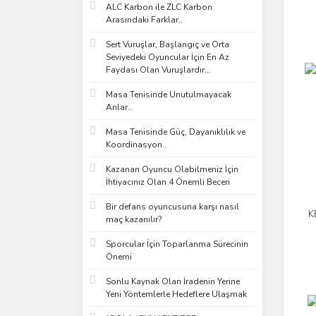
ALC Karbon ile ZLC Karbon
Arasındaki Farklar..
Sert Vuruşlar, Başlangıç ve Orta
Seviyedeki Oyuncular İçin En Az
Faydası Olan Vuruşlardır…
Masa Tenisinde Unutulmayacak
Anlar..
Masa Tenisinde Güç, Dayanıklılık ve
Koordinasyon..
Kazanan Oyuncu Olabilmeniz İçin
İhtiyacınız Olan 4 Önemli Beceri
Bir defans oyuncusuna karşı nasıl
K
maç kazanılır?
Sporcular İçin Toparlanma Sürecinin
Önemi
Sonlu Kaynak Olan İradenin Yerine
Yeni Yöntemlerle Hedeflere Ulaşmak