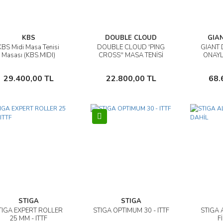
KBS
DOUBLE CLOUD
GIA
KBS Midi Masa Tenisi
DOUBLE CLOUD 'PING
GIANT 
İncele
İncele
Masası (KBS.MIDI)
CROSS'' MASA TENİSİ
ONAYL
MASASI, FİLE DAHİL
Sepete Ekle
Sepete Ekle
29.400,00 TL
22.800,00 TL
68.
STIGA
STIGA
TIGA EXPERT ROLLER
STIGA OPTIMUM 30 - ITTF
STIGA 
İncele
İncele
25 MM - ITTF
F