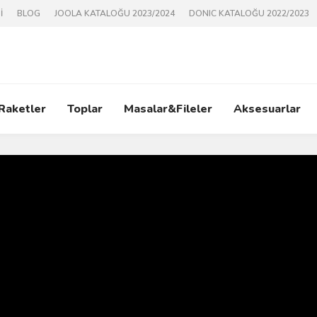
İ
BLOG
JOOLA KATALOĞU 2023/2024
DONIC KATALOĞU 2022/2023
 Raketler
Toplar
Masalar&Fileler
Aksesuarlar