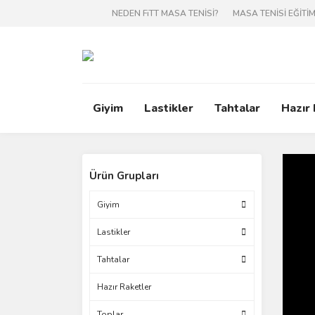
NEDEN FiTT MASA TENİSİ?
MASA TENİSİ EĞİTİM
Giyim
Lastikler
Tahtalar
Hazır
Ürün Grupları
Giyim
Lastikler
Tahtalar
Hazır Raketler
Toplar