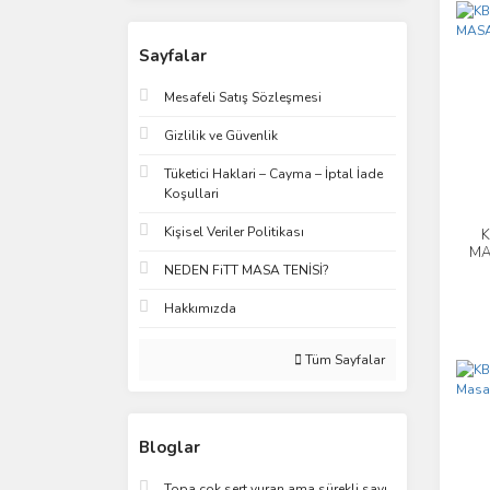
Sayfalar
Mesafeli Satış Sözleşmesi
Gizlilik ve Güvenlik
Tüketici Haklari – Cayma – İptal İade
Koşullari
Kişisel Veriler Politikası
K
MA
NEDEN FiTT MASA TENİSİ?
Hakkımızda
Tüm Sayfalar
Bloglar
Topa çok sert vuran ama sürekli sayı