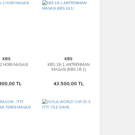
KBS
KBS
-2 HOBİ MASASI
KBS 18-1 ANTRENMAN
İncele
İncele
MASASI (KBS.18.1)
Sepete Ekle
Sepete Ekle
800,00 TL
43.500,00 TL