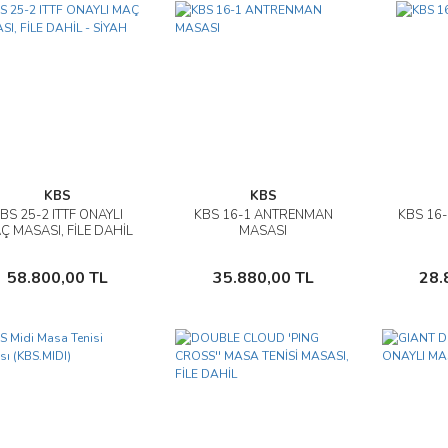
KBS
KBS
BS 25-2 ITTF ONAYLI
KBS 16-1 ANTRENMAN
KBS 16
İncele
İncele
Ç MASASI, FİLE DAHİL
MASASI
- SİYAH
Sepete Ekle
Sepete Ekle
58.800,00 TL
35.880,00 TL
28.