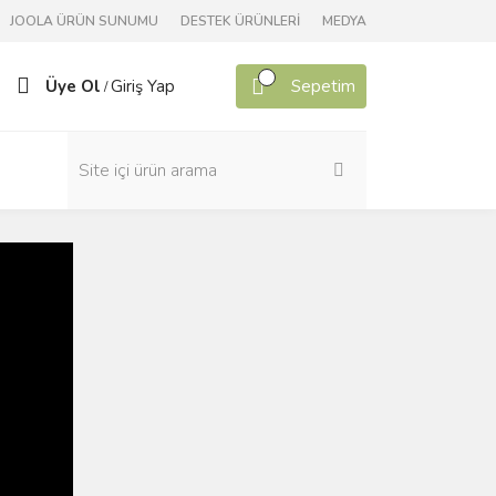
JOOLA ÜRÜN SUNUMU
DESTEK ÜRÜNLERİ
MEDYA
Üye Ol
Giriş Yap
Sepetim
/