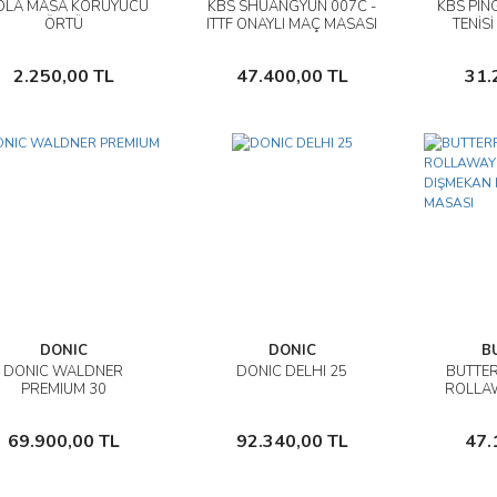
OLA MASA KORUYUCU
KBS SHUANGYUN 007C -
KBS PIN
İncele
İncele
ÖRTÜ
ITTF ONAYLI MAÇ MASASI
TENİSİ
- FİLE DAHİL
Sepete Ekle
Sepete Ekle
2.250,00 TL
47.400,00 TL
31.
DONIC
DONIC
B
DONIC WALDNER
DONIC DELHI 25
BUTTER
İncele
İncele
PREMIUM 30
ROLLA
DIŞMEKA
Sepete Ekle
Sepete Ekle
69.900,00 TL
92.340,00 TL
47.