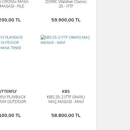
G CROSS+ MASA
DONIC Waldner Classic
İncele
İncele
 MASASI - FİLE
25 - ITTF
DAHİL
Sepete Ekle
Sepete Ekle
200,00 TL
59.900,00 TL
UTTERFLY
KBS
FLY PLAYBACK
KBS 25-2 ITTF ONAYLI
İncele
İncele
WAY OUTDOOR
MAÇ MASASI - MAVİ
N MASA TENİSİ
MASASI
Sepete Ekle
Sepete Ekle
100,00 TL
58.800,00 TL