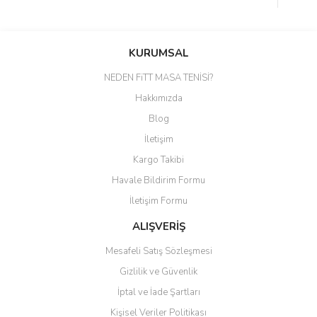
Bu ürünün fiyat bilgisi, resim, ürün açıklamalarında ve diğer
konularda yetersiz gördüğünüz noktaları öneri formunu kullanarak
Bu ürüne ilk yorumu siz yapın!
KURUMSAL
tarafımıza iletebilirsiniz.
Görüş ve önerileriniz için teşekkür ederiz.
NEDEN FiTT MASA TENİSİ?
Yorum Yaz
Hakkımızda
Ürün resmi kalitesiz, bozuk veya görüntülenemiyor.
Blog
Ürün açıklamasında eksik bilgiler bulunuyor.
İletişim
Ürün bilgilerinde hatalar bulunuyor.
Kargo Takibi
Ürün fiyatı diğer sitelerden daha pahalı.
Havale Bildirim Formu
Bu ürüne benzer farklı alternatifler olmalı.
İletişim Formu
ALIŞVERİŞ
Mesafeli Satış Sözleşmesi
Gizlilik ve Güvenlik
Gönder
İptal ve İade Şartları
Kişisel Veriler Politikası