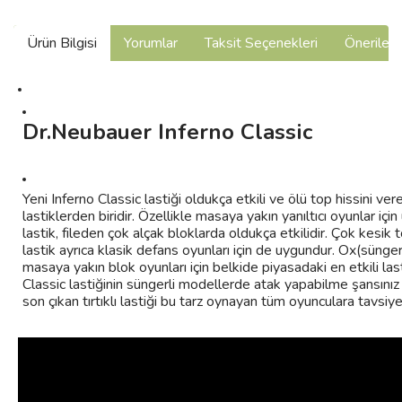
Ürün Bilgisi
Yorumlar
Taksit Seçenekleri
Önerilerin
Dr.Neubauer Inferno Classic
Yeni Inferno Classic lastiği oldukça etkili ve ölü top hissini ve
lastiklerden biridir. Özellikle masaya yakın yanıltıcı oyunlar için
lastik, fileden çok alçak bloklarda oldukça etkilidir. Çok kesik
lastik ayrıca klasik defans oyunları için de uygundur. Ox(sünge
masaya yakın blok oyunları için belkide piyasadaki en etkili last
Classic lastiğinin süngerli modellerde atak yapabilme şansınız 
son çıkan tırtıklı lastiği bu tarz oynayan tüm oyunculara tavsiy