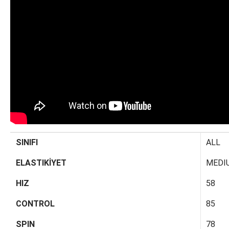
SINIFI
ALL
ELASTIKİYET
MEDI
HIZ
58
CONTROL
85
SPIN
78