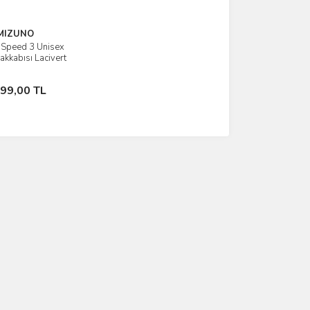
MIZUNO
 Speed 3 Unisex
İncele
akkabısı Lacivert
Stokta Yok
299,00 TL