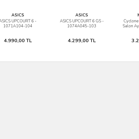
ASICS
ASICS
ASICS UPCOURT 6 -
ASICS UPCOURT 6 GS -
Cyclone
İncele
İncele
1071A104-104
1074A045-103
Salon Ay
Sepete Ekle
Sepete Ekle
4.990,00 TL
4.299,00 TL
3.