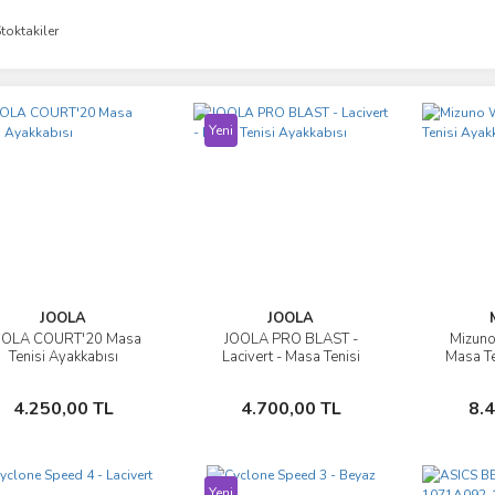
toktakiler
Yeni
JOOLA
JOOLA
OOLA COURT'20 Masa
JOOLA PRO BLAST -
Mizuno
İncele
İncele
Tenisi Ayakkabısı
Lacivert - Masa Tenisi
Masa Te
Ayakkabısı
Sepete Ekle
Sepete Ekle
4.250,00 TL
4.700,00 TL
8.
Yeni