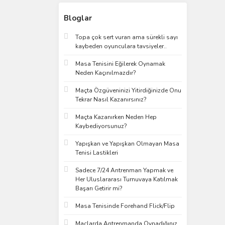
Bloglar
Topa çok sert vuran ama sürekli sayı
kaybeden oyunculara tavsiyeler..
Masa Tenisini Eğilerek Oynamak
Neden Kaçınılmazdır?
Maçta Özgüveninizi Yitirdiğinizde Onu
Tekrar Nasıl Kazanırsınız?
Maçta Kazanırken Neden Hep
Kaybediyorsunuz?
Yapışkan ve Yapışkan Olmayan Masa
Tenisi Lastikleri
Sadece 7/24 Antrenman Yapmak ve
Her Uluslararası Turnuvaya Katılmak
Başarı Getirir mi?
Masa Tenisinde Forehand Flick/Flip
Maçlarda Antrenmanda Oynadığınız