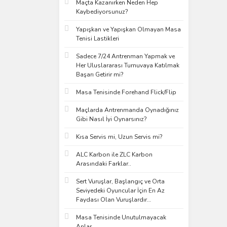
Maçta Kazanırken Neden Hep
Kaybediyorsunuz?
Yapışkan ve Yapışkan Olmayan Masa
Tenisi Lastikleri
Sadece 7/24 Antrenman Yapmak ve
Her Uluslararası Turnuvaya Katılmak
Başarı Getirir mi?
Masa Tenisinde Forehand Flick/Flip
Maçlarda Antrenmanda Oynadığınız
Gibi Nasıl İyi Oynarsınız?
Kısa Servis mi, Uzun Servis mi?
ALC Karbon ile ZLC Karbon
Arasındaki Farklar..
Sert Vuruşlar, Başlangıç ve Orta
Seviyedeki Oyuncular İçin En Az
Faydası Olan Vuruşlardır…
Masa Tenisinde Unutulmayacak
Anlar..