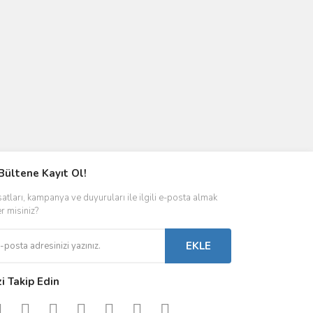
Bültene Kayıt Ol!
satları, kampanya ve duyuruları ile ilgili e-posta almak
er misiniz?
EKLE
zi Takip Edin