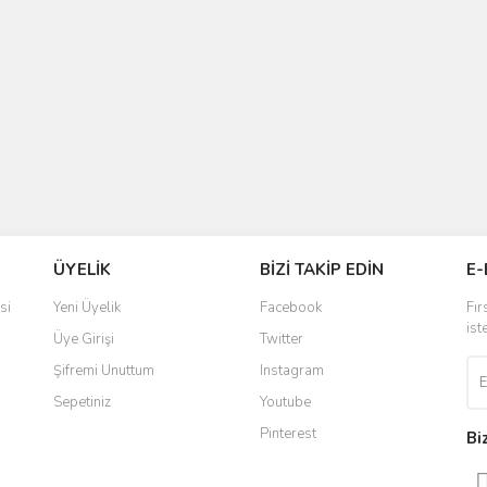
ÜYELİK
BİZİ TAKİP EDİN
E-
si
Yeni Üyelik
Facebook
Fır
ist
Üye Girişi
Twitter
Şifremi Unuttum
Instagram
Sepetiniz
Youtube
Pinterest
Bi