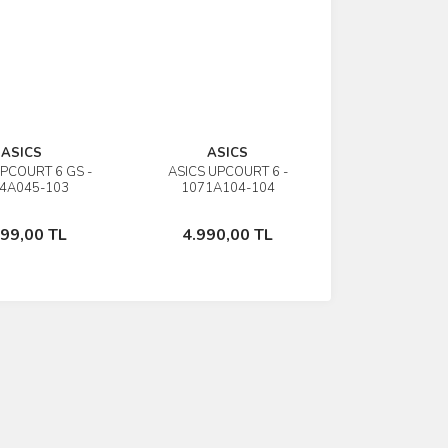
ASICS
ASICS
UPCOURT 6 GS -
ASICS UPCOURT 6 -
İncele
İncele
4A045-103
1071A104-104
Sepete Ekle
Sepete Ekle
299,00 TL
4.990,00 TL