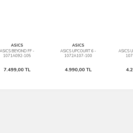
ASICS
ASICS
ASICS BEYOND FF -
ASICS UPCOURT 6 -
ASICS 
İncele
İncele
1071A092-105
1072A107-100
107
Sepete Ekle
Sepete Ekle
7.499,00 TL
4.990,00 TL
4.