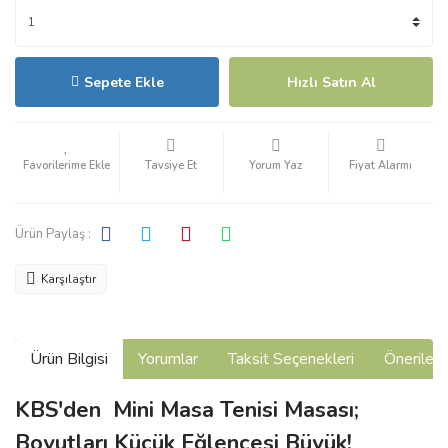
Sepete Ekle
Hızlı Satın Al
Tavsiye Et
Yorum Yaz
Fiyat Alarmı
Ürün Paylaş :
Karşılaştır
Ürün Bilgisi
Yorumlar
Taksit Seçenekleri
Önerilerin
KBS'den Mini Masa Tenisi Masası;
Boyutları Küçük Eğlencesi Büyük!