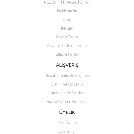
NEDEN FiTT MASA TENİSİ?
Yorum Yaz
Hakkımızda
Ürün resmi kalitesiz, bozuk veya görüntülenemiyor.
Blog
Ürün açıklamasında eksik bilgiler bulunuyor.
İletişim
Ürün bilgilerinde hatalar bulunuyor.
Kargo Takibi
Ürün fiyatı diğer sitelerden daha pahalı.
Havale Bildirim Formu
Bu ürüne benzer farklı alternatifler olmalı.
İletişim Formu
ALIŞVERİŞ
Mesafeli Satış Sözleşmesi
Gizlilik ve Güvenlik
Gönder
İptal ve İade Şartları
Kişisel Veriler Politikası
ÜYELİK
Yeni Üyelik
Üye Girişi