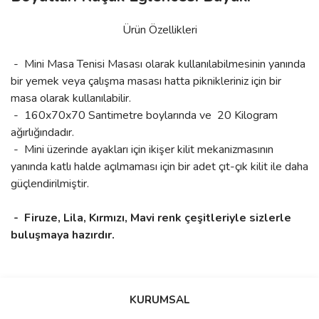
Ürün Özellikleri
- Mini Masa Tenisi Masası olarak kullanılabilmesinin yanında
bir yemek veya çalışma masası hatta piknikleriniz için bir
masa olarak kullanılabilir.
- 160x70x70 Santimetre boylarında ve 20 Kilogram
ağırlığındadır.
- Mini üzerinde ayakları için ikişer kilit mekanizmasının
yanında katlı halde açılmaması için bir adet çıt-çık kilit ile daha
güçlendirilmiştir.
- Firuze, Lila, Kırmızı, Mavi renk çeşitleriyle sizlerle
buluşmaya hazırdır.
Bu ürünün fiyat bilgisi, resim, ürün açıklamalarında ve diğer
konularda yetersiz gördüğünüz noktaları öneri formunu
Bu ürüne ilk yorumu siz yapın!
KURUMSAL
kullanarak tarafımıza iletebilirsiniz.
Görüş ve önerileriniz için teşekkür ederiz.