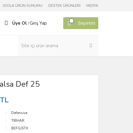
JOOLA ÜRÜN SUNUMU
DESTEK ÜRÜNLERİ
MEDYA
Üye Ol
Giriş Yap
Sepetim
/
alsa Def 25
 TL
Defensive
TIBHAR
BEFGJSTX