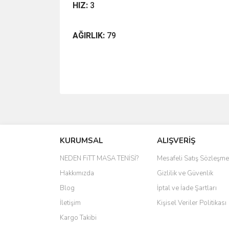
HIZ:
3
AĞIRLIK:
79
Bu ürünün fiyat bilgisi, resim, ürün açıklamalarında 
Görüş ve önerileriniz için teşekkür ederiz.
Ürün resmi kalitesiz, bozuk veya görüntülenemiyo
KURUMSAL
ALIŞVERİŞ
Ürün açıklamasında eksik bilgiler bulunuyor.
NEDEN FiTT MASA TENİSİ?
Mesafeli Satış Sözleşme
Ürün bilgilerinde hatalar bulunuyor.
Hakkımızda
Gizlilik ve Güvenlik
Ürün fiyatı diğer sitelerden daha pahalı.
Blog
İptal ve İade Şartları
Bu ürüne benzer farklı alternatifler olmalı.
İletişim
Kişisel Veriler Politikası
Kargo Takibi