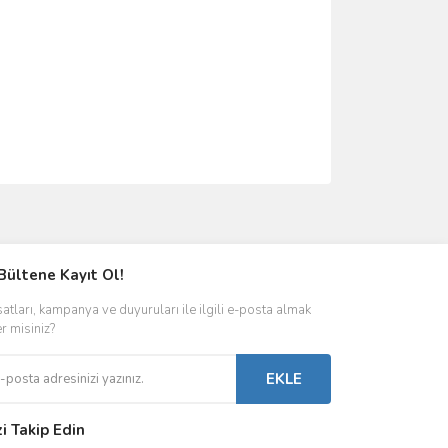
ımıza iletebilirsiniz.
Bültene Kayıt Ol!
satları, kampanya ve duyuruları ile ilgili e-posta almak
er misiniz?
EKLE
zi Takip Edin