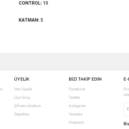
CONTROL:
10
KATMAN:
5
Bu ürüne ilk yorumu siz yapın!
ve diğer konularda yetersiz gördüğünüz noktaları öneri formunu kullanarak taraf
Yorum Yaz
r.
ÜYELİK
BİZİ TAKİP EDİN
E-
si
Yeni Üyelik
Facebook
Fır
ist
Üye Girişi
Twitter
Şifremi Unuttum
Instagram
Sepetiniz
Youtube
Pinterest
Bi