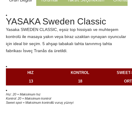
Ürün Bilgisi
Yorumlar
Taksit Seçenekleri
Önerilerin
YASAKA Sweden Classic
Yasaka SWEDEN CLASSIC, eşsiz top hissiyatı ve muhteşem
kontrolü ile masaya yakın veya biraz uzaktan oynayan oyuncular
için ideal bir seçim. 5 ahşap tabakalı tahta t
anınmış tahta
fabrikası İsveç Tranås da üretildi.
HIZ
KONTROL
SWEET-
13
18
ORT
Hız: 20 = Maksimum hız
Kontrol: 20 = Maksimum kontrol
Sweet spot = Maksimum kontrollü vuruş yüzeyi