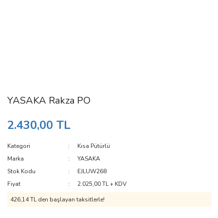
YASAKA Rakza PO
2.430,00 TL
Kategori
Kısa Pütürlü
Marka
YASAKA
Stok Kodu
EJLUW268
Fiyat
2.025,00 TL + KDV
426,14 TL den başlayan taksitlerle!