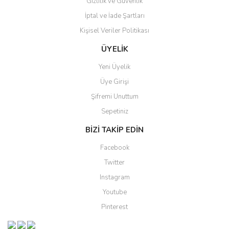
Gizlilik ve Güvenlik
Gönder
İptal ve İade Şartları
Kişisel Veriler Politikası
ÜYELİK
Yeni Üyelik
Üye Girişi
Şifremi Unuttum
Sepetiniz
BİZİ TAKİP EDİN
Facebook
Twitter
Instagram
Youtube
Pinterest