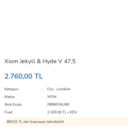
Xiom Jekyll & Hyde V 47,5
2.760,00 TL
Kategori
Düz
,
Lastikler
Marka
XIOM
Stok Kodu
J9RN5YAU6R
Fiyat
2.300,00 TL + KDV
484,01 TL den başlayan taksitlerle!