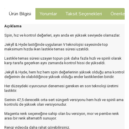
Ürün Bilgisi
Yorumlar
Taksit Seçenekleri
Önerilerin
Açıklama
Spin, hız ve kontrol değerleri, aynı anda en yüksek seviyede olamazlar.
Jekyll & Hyde lastiğinde uygulanan V teknolojisi sayesinde top
maksimum hızda iken lastikle temas süresi uzatıldı.
Lastikle temas süresi uzayan topun çok daha fazla hızlı ve spinli olarak
karşı tarafa geçerken aynı zamanda kontrol hissi de yükseldi.
Jekyll & Hyde, hem hız hem spin değerlerinin yüksek olduğu ama kontrol
değerinin de olabildiğince yüksek olduğu ender lastiklerden biridir.
Her düzeydeki oyuncunun denemesi gereken en son teknoloji üretimi
lastiktir.
Serinin 47,5 derecelik orta-sert süngerli versiyonu hem hızlı ve spinli ama
kontrolü de yüksek olan versiyonudur.
Magenta renk seçeneğine sahip olan bu versiyon, mor ve pembe renk
arası bir renk alternatifi sunuyor.
Rengi videoda daha rahat görebilirsiniz.