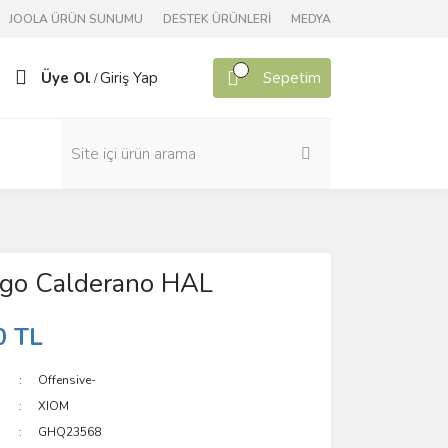
JOOLA ÜRÜN SUNUMU
DESTEK ÜRÜNLERİ
MEDYA
Üye Ol
Giriş Yap
Sepetim
/
go Calderano HAL
0 TL
Offensive-
XIOM
GHQ23568