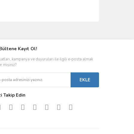
ımıza iletebilirsiniz.
Bültene Kayıt Ol!
satları, kampanya ve duyuruları ile ilgili e-posta almak
er misiniz?
EKLE
zi Takip Edin