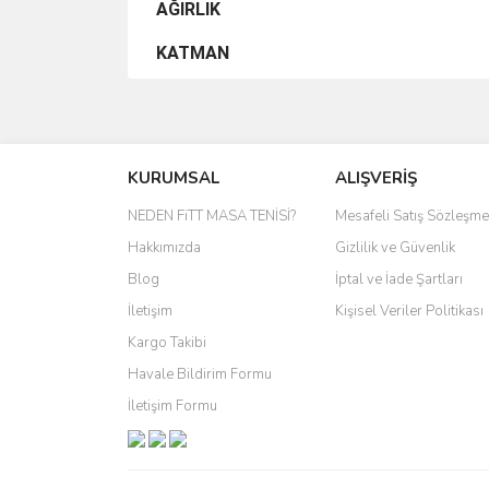
AĞIRLIK
KATMAN
Bu ürünün fiyat bilgisi, resim, ürün açıklamalarında 
Görüş ve önerileriniz için teşekkür ederiz.
KURUMSAL
ALIŞVERİŞ
Ürün resmi kalitesiz, bozuk veya görüntülenemiyo
Ürün açıklamasında eksik bilgiler bulunuyor.
NEDEN FiTT MASA TENİSİ?
Mesafeli Satış Sözleşme
Ürün bilgilerinde hatalar bulunuyor.
Hakkımızda
Gizlilik ve Güvenlik
Ürün fiyatı diğer sitelerden daha pahalı.
Blog
İptal ve İade Şartları
Bu ürüne benzer farklı alternatifler olmalı.
İletişim
Kişisel Veriler Politikası
Kargo Takibi
Havale Bildirim Formu
İletişim Formu