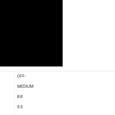
OFF-
MEDIUM
8.8
9.5