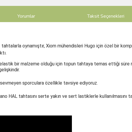
Yorumlar
Taksit Seçenekleri
ahtalarla oynamıştır, Xiom mühendisleri Hugo için özel bir komp
ktı.
astik bir malzeme olduğu için topun tahtaya temas ettiği süre n
lişkindir.
ı sevmeyen sporculara özellikle tavsiye ediyoruz.
 HAL tahtasını serte yakın ve sert lastiklerle kullanılmasını ta