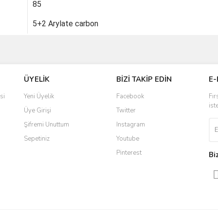
85
5+2 Arylate carbon
ve diğer konularda yetersiz gördüğünüz noktaları öneri formunu kullanarak taraf
Bu ürüne ilk yorumu siz yapın!
ÜYELİK
BİZİ TAKİP EDİN
E-
r.
Yorum Yaz
si
Yeni Üyelik
Facebook
Fır
ist
Üye Girişi
Twitter
Şifremi Unuttum
Instagram
Sepetiniz
Youtube
Pinterest
Bi
Gönder