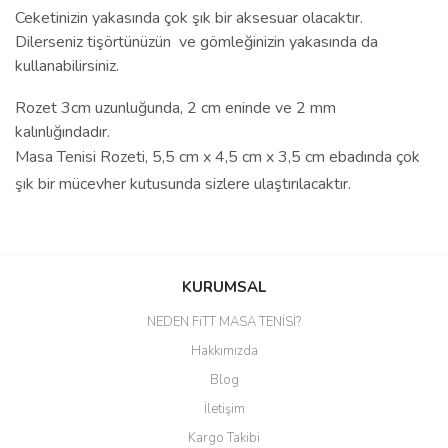
Ceketinizin yakasında çok şık bir aksesuar olacaktır.
Dilerseniz
tişörtünüzün ve gömleğinizin yakasında da
kullanabilirsiniz.
Rozet 3cm uzunluğunda, 2 cm eninde ve 2 mm
kalınlığındadır.
Masa Tenisi Rozeti,
5,5 cm x 4,5 cm x 3,5 cm
ebadında çok
şık bir mücevher kutusunda sizlere ulaştırılacaktır.
Bu ürünün fiyat bilgisi, resim, ürün açıklamalarında ve diğer
konularda yetersiz gördüğünüz noktaları öneri formunu kullanarak
Bu ürüne ilk yorumu siz yapın!
KURUMSAL
tarafımıza iletebilirsiniz.
Görüş ve önerileriniz için teşekkür ederiz.
NEDEN FiTT MASA TENİSİ?
Yorum Yaz
Hakkımızda
Ürün resmi kalitesiz, bozuk veya görüntülenemiyor.
Blog
Ürün açıklamasında eksik bilgiler bulunuyor.
İletişim
Ürün bilgilerinde hatalar bulunuyor.
Kargo Takibi
Ürün fiyatı diğer sitelerden daha pahalı.