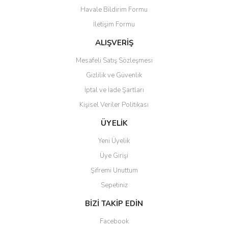
Havale Bildirim Formu
Bu ürüne benzer farklı alternatifler olmalı.
İletişim Formu
ALIŞVERİŞ
Mesafeli Satış Sözleşmesi
Gizlilik ve Güvenlik
Gönder
İptal ve İade Şartları
Kişisel Veriler Politikası
ÜYELİK
Yeni Üyelik
Üye Girişi
Şifremi Unuttum
Sepetiniz
BİZİ TAKİP EDİN
Facebook