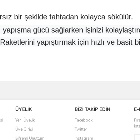
sız bir şekilde tahtadan kolayca sökülür.
pışma gücü sağlarken işinizi kolaylaştıran
Raketlerini yapıştırmak için hızlı ve basit
ve diğer konularda yetersiz gördüğünüz noktaları öneri formunu kullanarak taraf
Bu ürüne ilk yorumu siz yapın!
ÜYELİK
BİZİ TAKİP EDİN
E-
r.
Yorum Yaz
si
Yeni Üyelik
Facebook
Fır
ist
Üye Girişi
Twitter
Şifremi Unuttum
Instagram