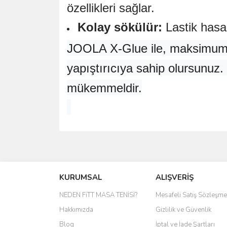
özellikleri sağlar.
Kolay sökülür:
Lastik hasar
JOOLA X-Glue ile, maksimum ya
yapıştırıcıya sahip olursunuz. 
mükemmeldir.
Bu ürünün fiyat bilgisi, resim, ürün açıklamalarında 
Görüş ve önerileriniz için teşekkür ederiz.
KURUMSAL
ALIŞVERİŞ
Ürün resmi kalitesiz, bozuk veya görüntülenemiyo
Ürün açıklamasında eksik bilgiler bulunuyor.
NEDEN FiTT MASA TENİSİ?
Mesafeli Satış Sözleşme
Ürün bilgilerinde hatalar bulunuyor.
Hakkımızda
Gizlilik ve Güvenlik
Ürün fiyatı diğer sitelerden daha pahalı.
Blog
İptal ve İade Şartları