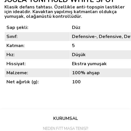
Klasik defans tahtası. Özellikle anti-topspin lastikler
için idealdir. Kavaktan yapılmış katmanları oldukça
yumuşak, olağanüstü kontrollüdür.
Sap şekli:
Düz
Sınıf:
Defensive-, Defensive, D
Katman:
5
Hız:
Düşük
Hissiyat:
Ekstra yumuşak
Malzeme:
100% ahşap
Net ağırlık (g):
100
Bu ürünün fiyat bilgisi, resim, ürün açıklamalarında ve diğer
konularda yetersiz gördüğünüz noktaları öneri formunu kullanarak
Bu ürüne ilk yorumu siz yapın!
tarafımıza iletebilirsiniz.
KURUMSAL
Görüş ve önerileriniz için teşekkür ederiz.
NEDEN FiTT MASA TENİSİ?
Yorum Yaz