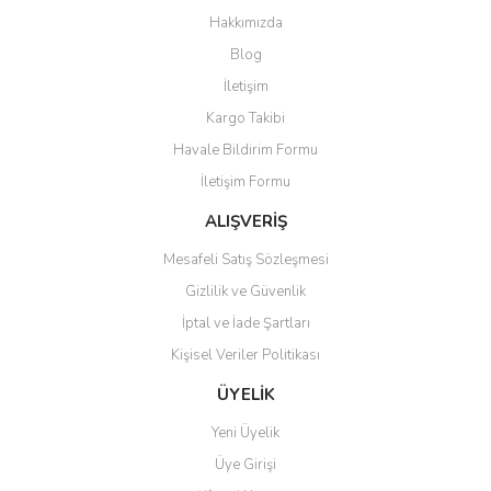
Ürün resmi kalitesiz, bozuk veya görüntülenemiyor.
Hakkımızda
Ürün açıklamasında eksik bilgiler bulunuyor.
Blog
Ürün bilgilerinde hatalar bulunuyor.
İletişim
Ürün fiyatı diğer sitelerden daha pahalı.
Kargo Takibi
Bu ürüne benzer farklı alternatifler olmalı.
Havale Bildirim Formu
İletişim Formu
ALIŞVERİŞ
Mesafeli Satış Sözleşmesi
Gönder
Gizlilik ve Güvenlik
İptal ve İade Şartları
Kişisel Veriler Politikası
ÜYELİK
Yeni Üyelik
Üye Girişi