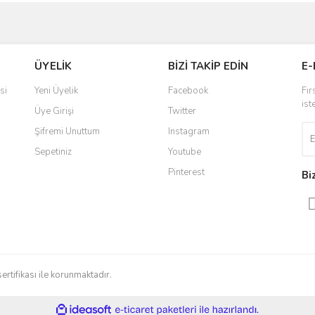
ve diğer konularda yetersiz gördüğünüz noktaları öneri formunu kullanarak taraf
Bu ürüne ilk yorumu siz yapın!
ÜYELİK
BİZİ TAKİP EDİN
E-
r.
Yorum Yaz
si
Yeni Üyelik
Facebook
Fır
ist
Üye Girişi
Twitter
Şifremi Unuttum
Instagram
Sepetiniz
Youtube
Pinterest
Bi
Gönder
sertifikası ile korunmaktadır.
ile
ideasoft
e-