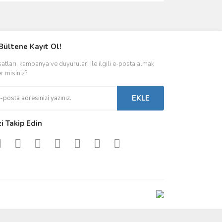
ımıza iletebilirsiniz.
Bültene Kayıt Ol!
satları, kampanya ve duyuruları ile ilgili e-posta almak
er misiniz?
EKLE
zi Takip Edin