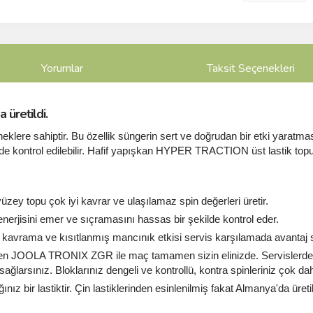
Yorumlar
Taksit Seçenekleri
 üretildi.
re sahiptir. Bu özellik süngerin sert ve doğrudan bir etki yaratması
lde kontrol edilebilir. Hafif yapışkan HYPER TRACTION üst lastik 
üzey topu çok iyi kavrar ve ulaşılamaz spin değerleri üretir.
rjisini emer ve sıçramasını hassas bir şekilde kontrol eder.
kavrama ve kısıtlanmış mancınık etkisi servis karşılamada avantaj 
en JOOLA TRONIX ZGR ile maç tamamen sizin elinizde. Servislerde a
ağlarsınız. Bloklarınız dengeli ve kontrollü, kontra spinleriniz çok da
ir lastiktir. Çin lastiklerinden esinlenilmiş fakat Almanya'da üretil