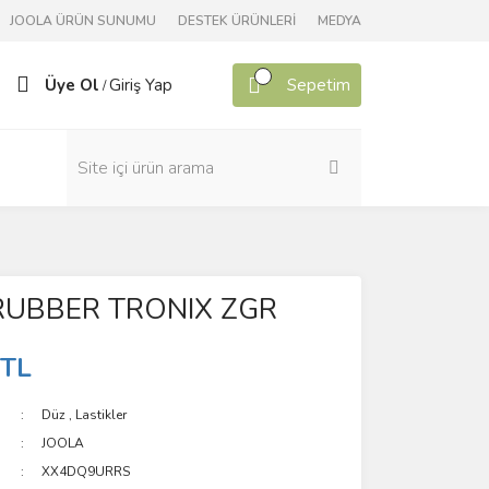
JOOLA ÜRÜN SUNUMU
DESTEK ÜRÜNLERİ
MEDYA
Üye Ol
Giriş Yap
Sepetim
/
RUBBER TRONIX ZGR
 TL
Düz
,
Lastikler
JOOLA
XX4DQ9URRS