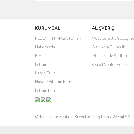
Bu ürünün fiyat bilgisi, resim, ürün açıklamalarında 
Görüş ve önerileriniz için teşekkür ederiz.
KURUMSAL
ALIŞVERİŞ
Ürün resmi kalitesiz, bozuk veya görüntülenemiyo
Ürün açıklamasında eksik bilgiler bulunuyor.
NEDEN FiTT MASA TENİSİ?
Mesafeli Satış Sözleşme
Ürün bilgilerinde hatalar bulunuyor.
Hakkımızda
Gizlilik ve Güvenlik
Ürün fiyatı diğer sitelerden daha pahalı.
Blog
İptal ve İade Şartları
Bu ürüne benzer farklı alternatifler olmalı.
İletişim
Kişisel Veriler Politikası
Kargo Takibi
Havale Bildirim Formu
İletişim Formu
© Tüm hakları saklıdır. Kredi kartı bilgileriniz 256bit SSL 