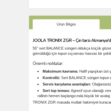
Ürün Bilgisi
JOOLA TRONIX ZGR – Çin tarzı Almanya'da
55° sert BALANCE süngeri oldukça küçük gözenekle
gömüldüğü için topun sıçraması hassas bir şeki
Önemli noktalar:
Maksimum kavrama:
Hafif yapışkan üst y
Kontrollü:
Sert BALANCE süngeri topun ene
Servis karşılama avantajları:
Olağanüstü 
Sert top teması:
Agresif oyun olanağı ver
rallinin hemen başlangıcında büyük bir avataj s
TRONIX ZGR masada mutlak hakimiyet kuracağınız b