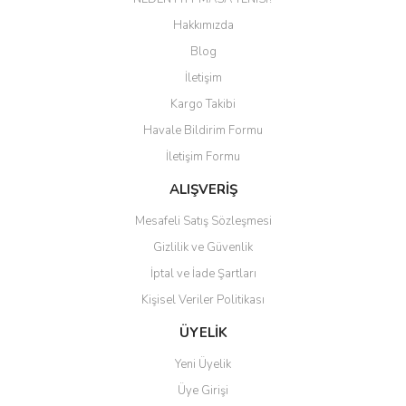
Yorum Yaz
Hakkımızda
Ürün resmi kalitesiz, bozuk veya görüntülenemiyor.
Blog
Ürün açıklamasında eksik bilgiler bulunuyor.
İletişim
Ürün bilgilerinde hatalar bulunuyor.
Kargo Takibi
Ürün fiyatı diğer sitelerden daha pahalı.
Havale Bildirim Formu
Bu ürüne benzer farklı alternatifler olmalı.
İletişim Formu
ALIŞVERİŞ
Mesafeli Satış Sözleşmesi
Gizlilik ve Güvenlik
Gönder
İptal ve İade Şartları
Kişisel Veriler Politikası
ÜYELİK
Yeni Üyelik
Üye Girişi