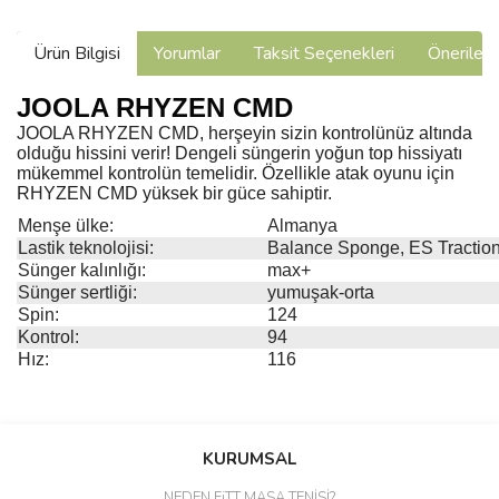
Ürün Bilgisi
Yorumlar
Taksit Seçenekleri
Önerilerin
JOOLA RHYZEN CMD
JOOLA RHYZEN CMD, herşeyin sizin kontrolünüz altında
olduğu hissini verir! Dengeli süngerin yoğun top hissiyatı
mükemmel kontrolün temelidir. Özellikle atak oyunu için
RHYZEN CMD yüksek bir güce sahiptir.
Menşe ülke:
Almanya
Lastik teknolojisi:
Balance Sponge, ES Tractio
Sünger kalınlığı:
max+
Sünger sertliği:
yumuşak-orta
Spin:
124
Kontrol:
94
Hız:
116
Bu ürünün fiyat bilgisi, resim, ürün açıklamalarında ve diğer
konularda yetersiz gördüğünüz noktaları öneri formunu kullanarak
Bu ürüne ilk yorumu siz yapın!
KURUMSAL
tarafımıza iletebilirsiniz.
Görüş ve önerileriniz için teşekkür ederiz.
NEDEN FiTT MASA TENİSİ?