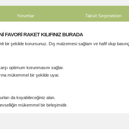
Yorumlar
Taksit Seçenekleri
Nİ FAVORİ RAKET KILIFINIZ BURADA
güvenli bir şekilde korursunuz. Dış malzemesi sağlam ve hafif olup basınç
 karşı optimum korunmasını sağlar.
rına mükemmel bir şekilde uyar.
rları da koyabileceğiniz alan.
işlevselliğin mükemmel bir birleşimidir.
ve diğer konularda yetersiz gördüğünüz noktaları öneri formunu kullanarak taraf
Bu ürüne ilk yorumu siz yapın!