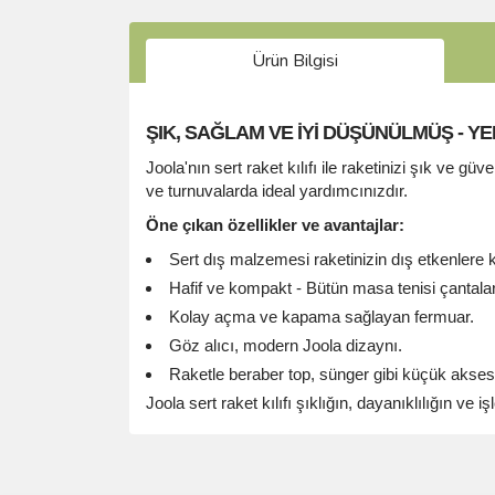
Ürün Bilgisi
ŞIK, SAĞLAM VE İYİ DÜŞÜNÜLMÜŞ - YE
Joola'nın sert raket kılıfı ile raketinizi şık ve 
ve turnuvalarda ideal yardımcınızdır.
Öne çıkan özellikler ve avantajlar:
Sert dış malzemesi raketinizin dış etkenlere
Hafif ve kompakt - Bütün masa tenisi çantala
Kolay açma ve kapama sağlayan fermuar.
Göz alıcı, modern Joola dizaynı.
Raketle beraber top, sünger gibi küçük aksesu
Joola sert raket kılıfı şıklığın, dayanıklılığın ve 
Bu ürünün fiyat bilgisi, resim, ürün açıklamalarında 
Görüş ve önerileriniz için teşekkür ederiz.