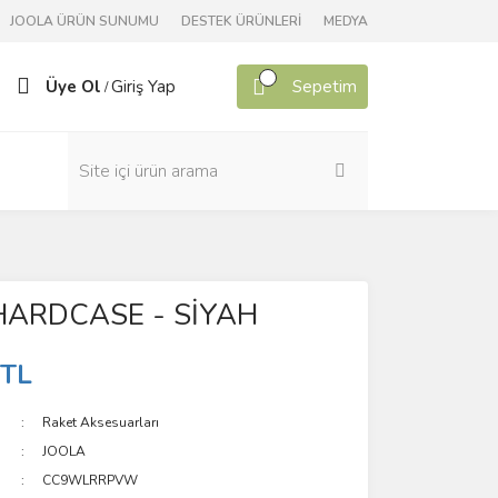
JOOLA ÜRÜN SUNUMU
DESTEK ÜRÜNLERİ
MEDYA
Üye Ol
Giriş Yap
Sepetim
/
HARDCASE - SİYAH
 TL
Raket Aksesuarları
JOOLA
CC9WLRRPVW