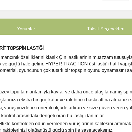
Yorumlar
Taksit Seçenekleri
İT TOPSPİN LASTİĞİ
ınık özelliklerini klasik Çin lastiklerinin muazzam tutuşuyla b
ve güçlü hale getirir.
HYPER TRACTION üst lastiği hafif yapışk
eometrisi, oyuncunun çok tutarlı bir topspin oyunu oynamasını sa
üzey topu tam anlamıyla kavrar ve daha önce ulaşılamamış spin d
ıza ekstra bir güç katar ve rakibinizi baskı altına almanızı s
ı, vuruş yüzdenizi önemli ölçüde artıran ve size güven veren yüks
 kontrol arasındaki dengeli oran bu lastiği tanımlar.
ellikle kontrolden ödün vermeden vuruşlarının kalitesini artırmak 
n rakiplerinizi olağanüstü güçlü spin ile şaşırtacaksınız.