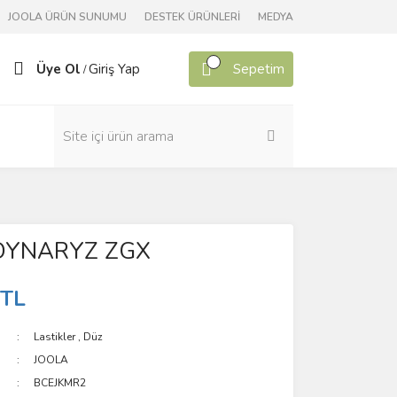
JOOLA ÜRÜN SUNUMU
DESTEK ÜRÜNLERİ
MEDYA
Üye Ol
Giriş Yap
Sepetim
/
DYNARYZ ZGX
 TL
Lastikler
,
Düz
JOOLA
BCEJKMR2