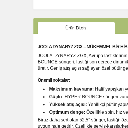
Ürün Bilgisi
JOOLA DYNARYZ ZGX – MÜKEMMEL BİR HİBR
JOOLA DYNARYZ ZGX, Avrupa lastiklerinin manc
BOUNCE süngeri, lastiği son derece dinamik 
üretir.
Geniş atış açısı sağlayan ö
zel pütür g
Önemli noktalar:
Maksimum kavrama:
Hafif yapışkan y
Güçlü:
HYPER BOUNCE süngeri vuruşların
Yüksek atış açısı:
Yenilikçi pütür yapıs
Optimum denge:
Özellikle spin, hız ve
Biraz daha sert olan 52,5° sünger, lastiği; öz
uygun hale getirir.
Özellikle servis-karşılarke