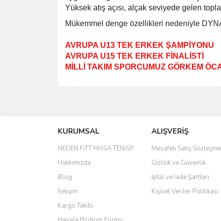
Yüksek atış açısı, alçak seviyede gelen topla
Mükemmel denge özellikleri nedeniyle DYNAR
AVRUPA U13 TEK ERKEK ŞAMPİYONU
AVRUPA U15 TEK ERKEK FİNALİSTİ
MİLLİ TAKIM SPORCUMUZ GÖRKEM ÖCA
Bu ürünün fiyat bilgisi, resim, ürün açıklamalarında 
Görüş ve önerileriniz için teşekkür ederiz.
KURUMSAL
ALIŞVERİŞ
Ürün resmi kalitesiz, bozuk veya görüntülenemiyo
Ürün açıklamasında eksik bilgiler bulunuyor.
NEDEN FiTT MASA TENİSİ?
Mesafeli Satış Sözleşme
Ürün bilgilerinde hatalar bulunuyor.
Hakkımızda
Gizlilik ve Güvenlik
Ürün fiyatı diğer sitelerden daha pahalı.
Blog
İptal ve İade Şartları
Bu ürüne benzer farklı alternatifler olmalı.
İletişim
Kişisel Veriler Politikası
Kargo Takibi
Havale Bildirim Formu