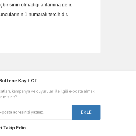
bir sınırı olmadığı anlamına gelir.
ularının 1 numaralı tercihidir.
ımıza iletebilirsiniz.
Bültene Kayıt Ol!
satları, kampanya ve duyuruları ile ilgili e-posta almak
er misiniz?
EKLE
zi Takip Edin