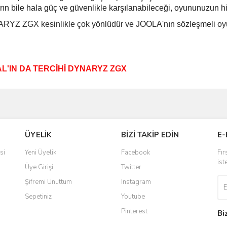
rın bile hala güç ve güvenlikle karşılanabileceği, oyununuzun hiç
YZ ZGX kesinlikle çok yönlüdür ve JOOLA'nın sözleşmeli oyunc
L'IN DA TERCİHİ DYNARYZ ZGX
ve diğer konularda yetersiz gördüğünüz noktaları öneri formunu kullanarak taraf
Bu ürüne ilk yorumu siz yapın!
ÜYELİK
BİZİ TAKİP EDİN
E-
r.
Yorum Yaz
si
Yeni Üyelik
Facebook
Fır
ist
Üye Girişi
Twitter
Şifremi Unuttum
Instagram
Sepetiniz
Youtube
Pinterest
Bi