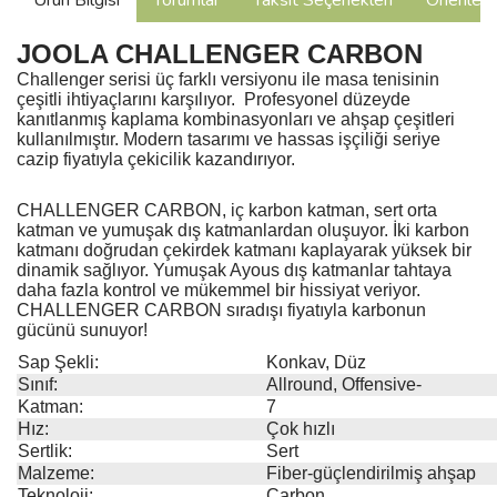
Ürün Bilgisi
Yorumlar
Taksit Seçenekleri
Önerilerin
JOOLA CHALLENGER CARBON
Challenger serisi üç farklı versiyonu ile masa tenisinin
çeşitli ihtiyaçlarını karşılıyor. Profesyonel düzeyde
kanıtlanmış kaplama kombinasyonları ve ahşap çeşitleri
kullanılmıştır. Modern tasarımı ve hassas işçiliği seriye
cazip fiyatıyla çekicilik kazandırıyor.
CHALLENGER CARBON, iç karbon katman, sert orta
katman ve yumuşak dış katmanlardan oluşuyor. İki karbon
katmanı doğrudan çekirdek katmanı kaplayarak yüksek bir
dinamik sağlıyor. Yumuşak Ayous dış katmanlar tahtaya
daha fazla kontrol ve mükemmel bir hissiyat veriyor.
CHALLENGER CARBON sıradışı fiyatıyla karbonun
gücünü sunuyor!
Sap Şekli:
Konkav, Düz
Sınıf:
Allround, Offensive-
Katman:
7
Hız:
Çok hızlı
Sertlik:
Sert
Malzeme:
Fiber-güçlendirilmiş ahşap
Teknoloji:
Carbon