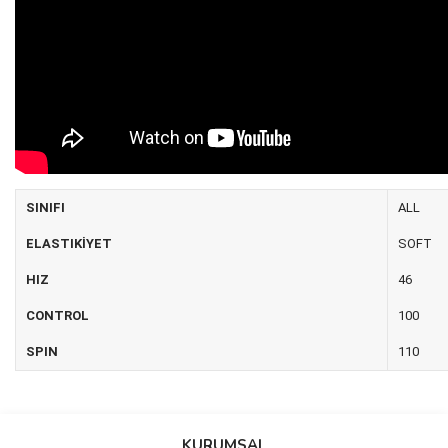
SINIFI
ALL
ELASTIKİYET
SOFT
HIZ
46
CONTROL
100
SPIN
110
Bu ürünün fiyat bilgisi, resim, ürün açıklamalarında ve diğer
konularda yetersiz gördüğünüz noktaları öneri formunu kullanarak
Bu ürüne ilk yorumu siz yapın!
KURUMSAL
tarafımıza iletebilirsiniz.