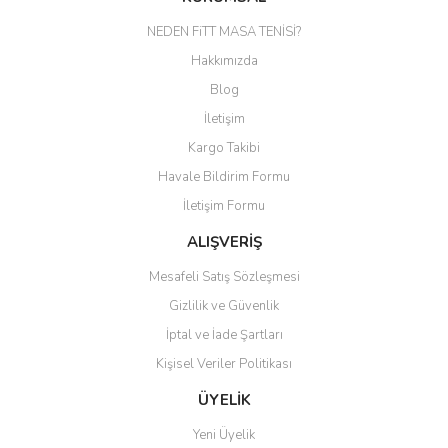
Görüş ve önerileriniz için teşekkür ederiz.
NEDEN FiTT MASA TENİSİ?
Yorum Yaz
Hakkımızda
Ürün resmi kalitesiz, bozuk veya görüntülenemiyor.
Blog
Ürün açıklamasında eksik bilgiler bulunuyor.
İletişim
Ürün bilgilerinde hatalar bulunuyor.
Kargo Takibi
Ürün fiyatı diğer sitelerden daha pahalı.
Havale Bildirim Formu
Bu ürüne benzer farklı alternatifler olmalı.
İletişim Formu
ALIŞVERİŞ
Mesafeli Satış Sözleşmesi
Gizlilik ve Güvenlik
Gönder
İptal ve İade Şartları
Kişisel Veriler Politikası
ÜYELİK
Yeni Üyelik