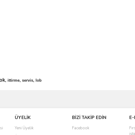
lok
, ittirme, servis, lob
arında ve diğer konularda yetersiz gördüğünüz noktaları öneri formunu kul
Bu ürüne ilk yorumu siz yapın!
miyor.
ÜYELİK
BİZİ TAKİP EDİN
E-
Yorum Yaz
si
Yeni Üyelik
Facebook
Fır
ist