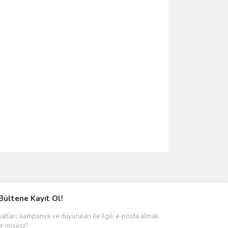
lanarak tarafımıza iletebilirsiniz.
Bültene Kayıt Ol!
satları, kampanya ve duyuruları ile ilgili e-posta almak
er misiniz?