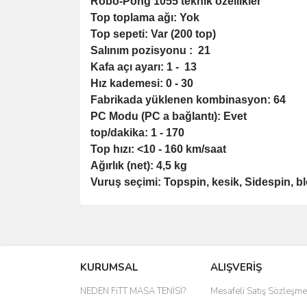
Robo-Pong 1055 teknik özellikler
Top toplama ağı: Yok
Top sepeti: Var (200 top)
Salınım pozisyonu : 21
Kafa açı ayarı: 1 - 13
Hız kademesi: 0 - 30
Fabrikada yüklenen kombinasyon: 64
PC Modu (PC a bağlantı): Evet
top/dakika: 1 - 170
Top hızı: <10 - 160 km/saat
Ağırlık (net): 4,5 kg
Vuruş seçimi: Topspin, kesik, Sidespin, b
Bu ürünün fiyat bilgisi, resim, ürün açıklamal
Görüş ve önerileriniz için teşekkür ederiz.
Ürün resmi kalitesiz, bozuk veya görüntülene
KURUMSAL
ALIŞVERİŞ
Ürün açıklamasında eksik bilgiler bulunuyor.
NEDEN FiTT MASA TENİSİ?
Mesafeli Satış Sözleşme
Ürün bilgilerinde hatalar bulunuyor.