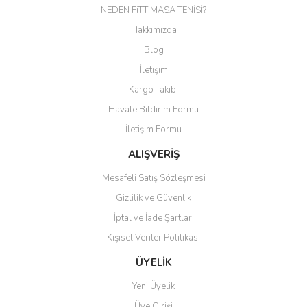
NEDEN FiTT MASA TENİSİ?
Yorum Yaz
Ürün resmi kalitesiz, bozuk veya görüntülenemiyor.
Hakkımızda
Ürün açıklamasında eksik bilgiler bulunuyor.
Blog
Ürün bilgilerinde hatalar bulunuyor.
İletişim
Ürün fiyatı diğer sitelerden daha pahalı.
Kargo Takibi
Bu ürüne benzer farklı alternatifler olmalı.
Havale Bildirim Formu
İletişim Formu
ALIŞVERİŞ
Mesafeli Satış Sözleşmesi
Gönder
Gizlilik ve Güvenlik
İptal ve İade Şartları
Kişisel Veriler Politikası
ÜYELİK
Yeni Üyelik
Üye Girişi