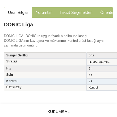
Ürün Bilgisi
Yorumlar
Taksit Seçenekleri
Önerilerin
DONIC Liga
DONIC LIGA, DONIC ın uygun fiyatlı bir allround lastiği.
DONIC LIGA nın kavrayıcı ve mükemmel kontrollü üst lastiği aynı
zamanda uzun ömürlü.
Sünger Sertliği
orta
Strateji
Def/Def+/AR/AR-
Hız
5-
Spin
6+
Kontrol
9+
Üst Yüzey
Kontrol
Bu ürünün fiyat bilgisi, resim, ürün açıklamalarında ve diğer
konularda yetersiz gördüğünüz noktaları öneri formunu kullanarak
Bu ürüne ilk yorumu siz yapın!
tarafımıza iletebilirsiniz.
KURUMSAL
Görüş ve önerileriniz için teşekkür ederiz.