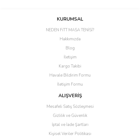
Bu ürünün fiyat bilgisi, resim, ürün açıklamalarında ve diğer
konularda yetersiz gördüğünüz noktaları öneri formunu kullanarak
Bu ürüne ilk yorumu siz yapın!
tarafımıza iletebilirsiniz.
KURUMSAL
Görüş ve önerileriniz için teşekkür ederiz.
NEDEN FiTT MASA TENİSİ?
Yorum Yaz
Ürün resmi kalitesiz, bozuk veya görüntülenemiyor.
Hakkımızda
Ürün açıklamasında eksik bilgiler bulunuyor.
Blog
Ürün bilgilerinde hatalar bulunuyor.
İletişim
Ürün fiyatı diğer sitelerden daha pahalı.
Kargo Takibi
Bu ürüne benzer farklı alternatifler olmalı.
Havale Bildirim Formu
İletişim Formu
ALIŞVERİŞ
Mesafeli Satış Sözleşmesi
Gönder
Gizlilik ve Güvenlik
İptal ve İade Şartları
Kişisel Veriler Politikası