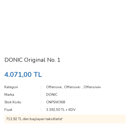
DONIC Original No. 1
4.071,00 TL
Kategori
Offensive
,
Offensive-
,
Offensive+
Marka
DONIC
Stok Kodu
CNPSW368
Fiyat
3.392,50 TL + KDV
713,92 TL den başlayan taksitlerle!