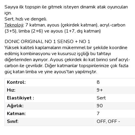
Sayıya ilk topspin ile gitmek isteyen dinamik atak oyuncuları
için.
Sert, hızlı ve dengeli.
Teknoloji
: 7 katman, ayous (çekirdek katman), acryl-carbon
(3+5), limba (2+6) ve ayous (1+7, dış katman)
DONIC ORIGINAL NO 1 SENSO + NO 1
Yüksek kaliteli kaplamaların mükemmel bir şekilde koordine
edilmiş kombinasyonu ve kusursuz işçiliği bu tahtayı
diğerlerinden ayırıyor. Ayous çekirdek iki kat birinci sınıf acryl-
carbon ile çevrilidir. Diğer katmanlar topspinlerinize çok fazla
güç katan limba ve yine ayous'tan yapılmıştır.
Kontrol:
8
Hız:
9+
Elastikiyet :
Sert
Ağırlık:
90
Katman:
7
Sınıf:
OFF, OFF -