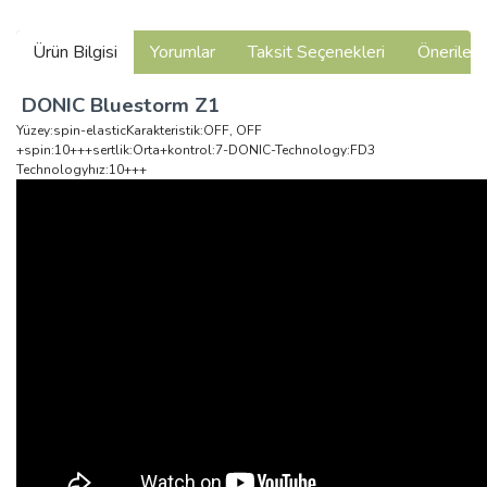
Ürün Bilgisi
Yorumlar
Taksit Seçenekleri
Önerilerin
DONIC Bluestorm Z1
Yüzey:spin-elasticKarakteristik:OFF, OFF
+spin:10+++sertlik:Orta+kontrol:7-DONIC-Technology:FD3
Technologyhız:10+++