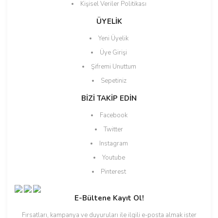
Kişisel Veriler Politikası
ÜYELİK
Yeni Üyelik
Üye Girişi
Şifremi Unuttum
Sepetiniz
BİZİ TAKİP EDİN
Facebook
Twitter
Instagram
Youtube
Pinterest
E-Bültene Kayıt Ol!
Fırsatları, kampanya ve duyuruları ile ilgili e-posta almak ister