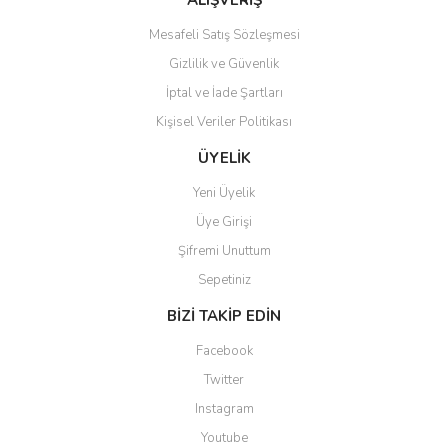
ALIŞVERİŞ
Mesafeli Satış Sözleşmesi
Gizlilik ve Güvenlik
Gönder
İptal ve İade Şartları
Kişisel Veriler Politikası
ÜYELİK
Yeni Üyelik
Üye Girişi
Şifremi Unuttum
Sepetiniz
BİZİ TAKİP EDİN
Facebook
Twitter
Instagram
Youtube