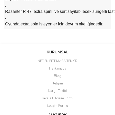
Rasanter R 47, extra spinli ve sert sayılabilecek süngerli lasti
Oyunda extra spin isteyenler için devrim niteliğindedir.
Bu ürünün fiyat bilgisi, resim, ürün açıklamalarında ve diğer
konularda yetersiz gördüğünüz noktaları öneri formunu kullanarak
Bu ürüne ilk yorumu siz yapın!
KURUMSAL
tarafımıza iletebilirsiniz.
Görüş ve önerileriniz için teşekkür ederiz.
NEDEN FiTT MASA TENİSİ?
Yorum Yaz
Hakkımızda
Ürün resmi kalitesiz, bozuk veya görüntülenemiyor.
Blog
Ürün açıklamasında eksik bilgiler bulunuyor.
İletişim
Ürün bilgilerinde hatalar bulunuyor.
Kargo Takibi
Ürün fiyatı diğer sitelerden daha pahalı.
Havale Bildirim Formu
Bu ürüne benzer farklı alternatifler olmalı.
İletişim Formu