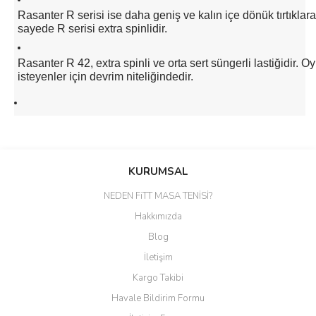
Rasanter R serisi ise daha geniş ve kalın içe dönük tırtıklara
sayede R serisi extra spinlidir.
Rasanter R 42, extra spinli ve orta sert süngerli lastiğidir. 
isteyenler için devrim niteliğindedir.
Bu ürünün fiyat bilgisi, resim, ürün açıklamalarında ve diğer
konularda yetersiz gördüğünüz noktaları öneri formunu kullanarak
Bu ürüne ilk yorumu siz yapın!
KURUMSAL
tarafımıza iletebilirsiniz.
Görüş ve önerileriniz için teşekkür ederiz.
NEDEN FiTT MASA TENİSİ?
Yorum Yaz
Hakkımızda
Ürün resmi kalitesiz, bozuk veya görüntülenemiyor.
Blog
Ürün açıklamasında eksik bilgiler bulunuyor.
İletişim
Ürün bilgilerinde hatalar bulunuyor.
Kargo Takibi
Ürün fiyatı diğer sitelerden daha pahalı.
Havale Bildirim Formu
Bu ürüne benzer farklı alternatifler olmalı.