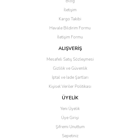
Blog
Ürün açıklamasında eksik bilgiler bulunuyor.
İletişim
Ürün bilgilerinde hatalar bulunuyor.
Kargo Takibi
Ürün fiyatı diğer sitelerden daha pahalı.
Havale Bildirim Formu
Bu ürüne benzer farklı alternatifler olmalı.
İletişim Formu
ALIŞVERİŞ
Mesafeli Satış Sözleşmesi
Gizlilik ve Güvenlik
Gönder
İptal ve İade Şartları
Kişisel Veriler Politikası
ÜYELİK
Yeni Üyelik
Üye Girişi
Şifremi Unuttum
Sepetiniz