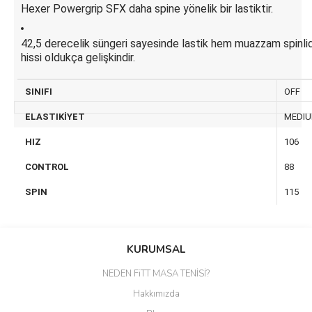
Hexer Powergrip SFX daha spine yönelik bir lastiktir.
42,5 derecelik süngeri sayesinde lastik hem muazzam spinli
hissi oldukça gelişkindir.
SINIFI
OFF
ELASTIKİYET
MEDI
HIZ
106
CONTROL
88
SPIN
115
Bu ürünün fiyat bilgisi, resim, ürün açıklamalarında ve diğer
konularda yetersiz gördüğünüz noktaları öneri formunu kullanarak
Bu ürüne ilk yorumu siz yapın!
KURUMSAL
tarafımıza iletebilirsiniz.
Görüş ve önerileriniz için teşekkür ederiz.
NEDEN FiTT MASA TENİSİ?
Yorum Yaz
Hakkımızda
Ürün resmi kalitesiz, bozuk veya görüntülenemiyor.