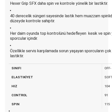
Hexer Grip SFX daha spin ve kontrole yönelik bir lastiktir.
40 derecelik süngeri sayesinde lastik hem muazzam spinli
düzeyde kontrole sahiptir.
Her daim oyunda top kontrolünü hedefleyen kesik ve spin
sporcular içindir.
Özellikle servis karşılamada sorun yaşayan sporcuların çok
lastiktir.
SINIFI
OFF-
ELASTIKİYET
SOF
HIZ
104
CONTROL
91
SPIN
115