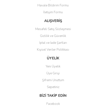
Havale Bildirim Formu
Bu ürüne benzer farklı alternatifler olmalı.
İletişim Formu
ALIŞVERİŞ
Mesafeli Satış Sözleşmesi
Gizlilik ve Güvenlik
Gönder
İptal ve İade Şartları
Kişisel Veriler Politikası
ÜYELİK
Yeni Üyelik
Üye Girişi
Şifremi Unuttum
Sepetiniz
BİZİ TAKİP EDİN
Facebook