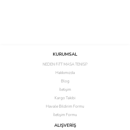
Bu ürüne ilk yorumu siz yapın!
Bu ürünün fiyat bilgisi, resim, ürün açıklamalarında ve diğer konularda
yetersiz gördüğünüz noktaları öneri formunu kullanarak tarafımıza
Yorum Yaz
iletebilirsiniz.
KURUMSAL
Görüş ve önerileriniz için teşekkür ederiz.
NEDEN FiTT MASA TENİSİ?
Ürün resmi kalitesiz, bozuk veya görüntülenemiyor.
Hakkımızda
Ürün açıklamasında eksik bilgiler bulunuyor.
Blog
Ürün bilgilerinde hatalar bulunuyor.
İletişim
Ürün fiyatı diğer sitelerden daha pahalı.
Kargo Takibi
Bu ürüne benzer farklı alternatifler olmalı.
Havale Bildirim Formu
İletişim Formu
ALIŞVERİŞ