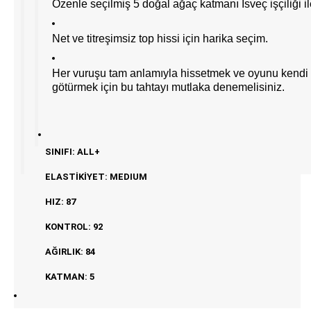
Özenle seçilmiş 5 doğal ağaç katmanı İsveç işçiliği ile 
Net ve titreşimsiz top hissi için harika seçim.
Her vuruşu tam anlamıyla hissetmek ve oyunu kendi
götürmek için bu tahtayı mutlaka denemelisiniz.
SINIFI: ALL+
ELASTİKİYET: MEDIUM
HIZ: 87
KONTROL: 92
AĞIRLIK: 84
KATMAN: 5