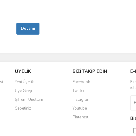
Devamı
ÜYELİK
BİZİ TAKİP EDİN
E-
si
Yeni Üyelik
Facebook
Fır
ist
Üye Girişi
Twitter
Şifremi Unuttum
Instagram
Sepetiniz
Youtube
Pinterest
Bi