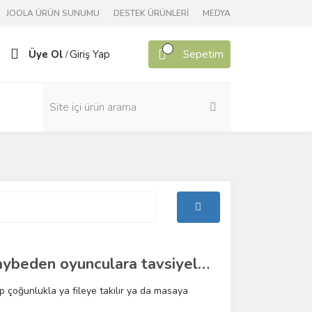
JOOLA ÜRÜN SUNUMU
DESTEK ÜRÜNLERİ
MEDYA
Üye Ol
Giriş Yap
Sepetim
/
Topa çok sert vuran ama sürekli sayı kaybeden oyunculara tavsiyeler..
op çoğunlukla ya fileye takılır ya da masaya